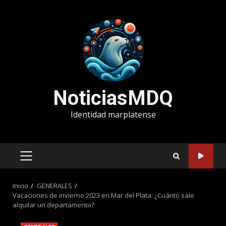
Saltar
al
contenido
NoticiasMDQ
Identidad marplatense
MENÚ
PRINCIPAL
Inicio
GENERALES
Vacaciones de invierno 2023 en Mar del Plata: ¿Cuánto sale
alquilar un departamento?