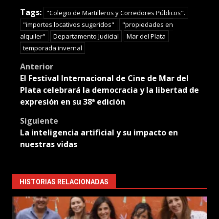
Translate
Tags:
"Colegio de Martilleros y Corredores Públicos".
"importes locativos sugeridos"
"propiedades en
alquiler"
Departamento Judicial
Mar del Plata
temporada invernal
Post
Anterior
El Festival Internacional de Cine de Mar del
navigation
Plata celebrará la democracia y la libertad de
expresión en su 38ª edición
Siguiente
La inteligencia artificial y su impacto en
nuestras vidas
HISTORIAS RELACIONADAS