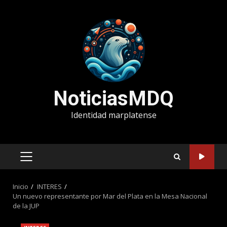
Saltar
al
contenido
NoticiasMDQ
Identidad marplatense
MENÚ
PRINCIPAL
Inicio
INTERES
Un nuevo representante por Mar del Plata en la Mesa Nacional
de la JUP