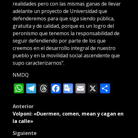
realidades pero con las mismas ganas de llevar
adelante un proyecto de Universidad que
defenderemos para que siga siendo pública,
gratuita y de calidad, porque es un logro del
peronismo que tenemos la responsabilidad de
seguir defendiendo por parte de los que
creemos en el desarrollo integral de nuestro
pueblo y en la movilidad social ascendente que
supo caracterizarnos”.
NMDQ
WhatsApp
Telegram
Threads
Facebook
Google
Email
X
Compa
Translate
Post
Anterior
Volponi: «Duermen, comen, mean y cagan en
navigation
la calle»
Siguiente