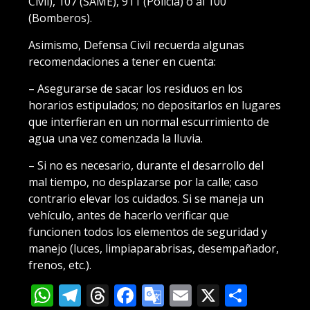
Civil), 107 (SAME), 911 (Policía) o al 100
(Bomberos).
Asimismo, Defensa Civil recuerda algunas
recomendaciones a tener en cuenta:
– Asegurarse de sacar los residuos en los
horarios estipulados; no depositarlos en lugares
que interfieran en un normal escurrimiento de
agua una vez comenzada la lluvia.
– Si no es necesario, durante el desarrollo del
mal tiempo, no desplazarse por la calle; caso
contrario elevar los cuidados. Si se maneja un
vehículo, antes de hacerlo verificar que
funcionen todos los elementos de seguridad y
manejo (luces, limpiaparabrisas, desempañador,
frenos, etc.).
WhatsApp
Telegram
Threads
Facebook
Google
Email
X
Compa