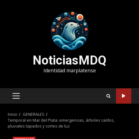
Saltar
al
contenido
NoticiasMDQ
Identidad marplatense
MENÚ
PRINCIPAL
Inicio
GENERALES
Temporal en Mar del Plata: emergencias, árboles caídos,
pluviales tapados y cortes de luz