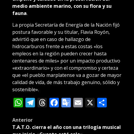
medio ambiente marino, con su flora y su
fauna
.
La propia Secretaría de Energía de la Nación fijó
postura favorable y su titular, Flavia Royón,
advirtió que en caso de hallazgo de
hidrocarburos frente a estas costas «los
empleos en la región pueden crecer hasta
centenares de miles» por un impacto productivo
«extraordinario» y con el compromiso y certeza
que «el pueblo marplatense va a gozar de mayor
calidad de vida, de más trabajo genuino, sólido y
sostenible».
WhatsApp
Telegram
Threads
Facebook
Google
Email
X
Compa
Translate
Post
Anterior
T.A.T.O. cierra el año con una trilogía musical
navigation