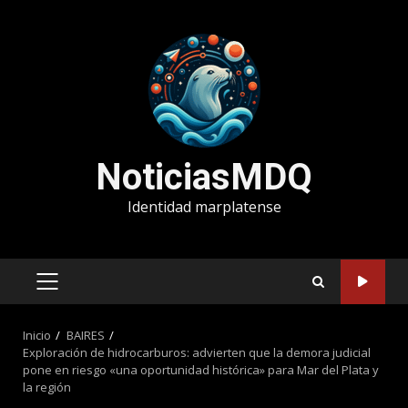
Saltar
al
contenido
NoticiasMDQ
Identidad marplatense
MENÚ
PRINCIPAL
Inicio
BAIRES
Exploración de hidrocarburos: advierten que la demora judicial
pone en riesgo «una oportunidad histórica» para Mar del Plata y
la región