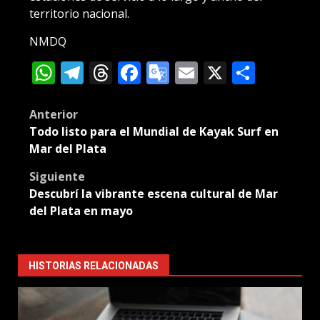
territorio nacional.
NMDQ
WhatsApp
Telegram
Threads
Facebook
Google
Email
X
Compa
Translate
Post
Anterior
Todo listo para el Mundial de Kayak Surf en
navigation
Mar del Plata
Siguiente
Descubrí la vibrante escena cultural de Mar
del Plata en mayo
HISTORIAS RELACIONADAS