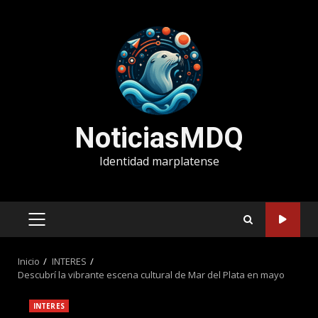
Saltar
al
contenido
NoticiasMDQ
Identidad marplatense
MENÚ
PRINCIPAL
Inicio
INTERES
Descubrí la vibrante escena cultural de Mar del Plata en mayo
INTERES