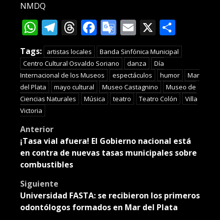
NMDQ
WhatsApp
Telegram
Threads
Facebook
Google
Email
X
Compa
Translate
Tags:
artistas locales
Banda Sinfónica Municipal
Centro Cultural Osvaldo Soriano
danza
Día
Internacional de los Museos
espectáculos
humor
Mar
del Plata
mayo cultural
Museo Castagnino
Museo de
Ciencias Naturales
Música
teatro
Teatro Colón
Villa
Victoria
Post
Anterior
¡Tasa vial afuera! El Gobierno nacional está
navigation
en contra de nuevas tasas municipales sobre
combustibles
Siguiente
Universidad FASTA: se recibieron los primeros
odontólogos formados en Mar del Plata