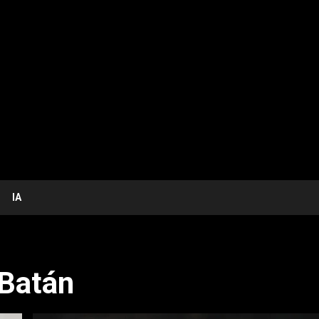
IA
 Batán