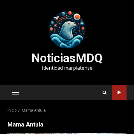
Saltar
al
contenido
NoticiasMDQ
Identidad marplatense
MENÚ
PRINCIPAL
Inicio
Mama Antula
Mama Antula