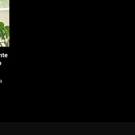
nte
p
a