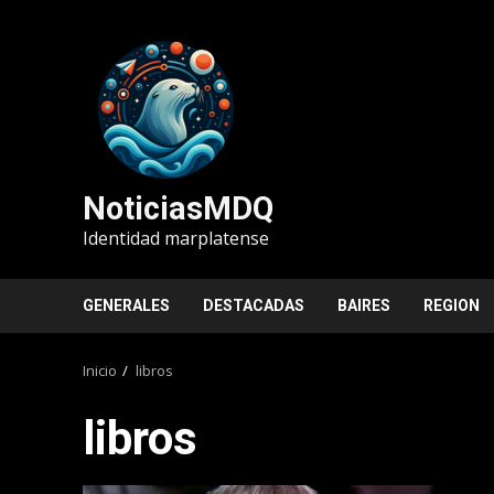
Saltar
al
contenido
NoticiasMDQ
Identidad marplatense
GENERALES
DESTACADAS
BAIRES
REGION
Inicio
libros
libros