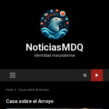
Saltar
al
contenido
NoticiasMDQ
Identidad marplatense
MENÚ
PRINCIPAL
Inicio
Casa sobre el Arroyo
Casa sobre el Arroyo