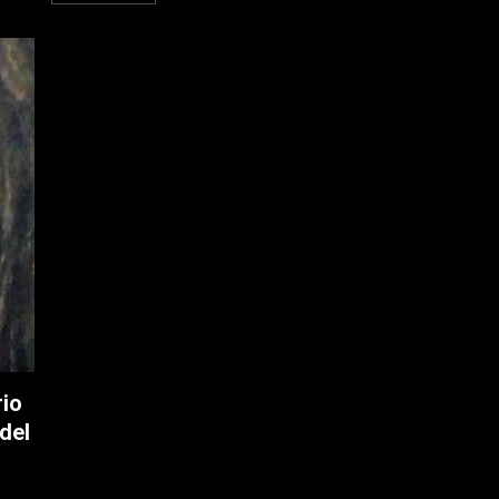
rio
del