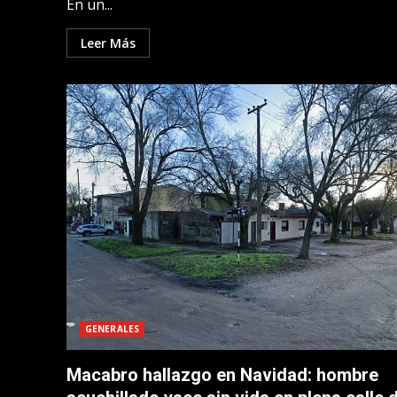
En un...
Leer Más
GENERALES
Macabro hallazgo en Navidad: hombre