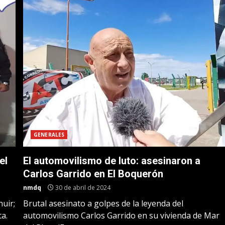
GENERALES
el
El automovilismo de luto: asesinaron a
Carlos Garrido en El Boquerón
nmdq
30 de abril de 2024
uir;
Brutal asesinato a golpes de la leyenda del
a.
automovilismo Carlos Garrido en su vivienda de Mar