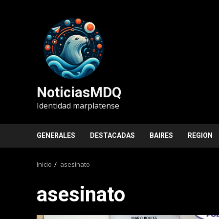
Saltar
al
contenido
NoticiasMDQ
Identidad marplatense
GENERALES
DESTACADAS
BAIRES
REGION
Inicio
asesinato
asesinato