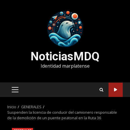
Saltar
al
contenido
NoticiasMDQ
Identidad marplatense
MENÚ
PRINCIPAL
Inicio
GENERALES
Suspenden la licencia de conducir del camionero responsable
de la demolición de un puente peatonal en la Ruta 36