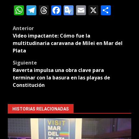
WhatsApp
Telegram
Threads
Facebook
Google
Email
X
Compa
Translate
Post
Anterior
Video impactante: Cómo fue la
navigation
multitudinaria caravana de Milei en Mar del
Plata
Siguiente
Raverta impulsa una obra clave para
terminar con la basura en las playas de
Constitución
HISTORIAS RELACIONADAS