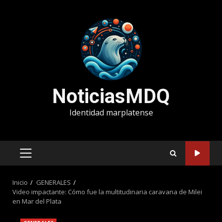
Saltar
al
contenido
NoticiasMDQ
Identidad marplatense
MENÚ
PRINCIPAL
Inicio
GENERALES
Video impactante: Cómo fue la multitudinaria caravana de Milei
en Mar del Plata