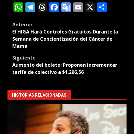
WhatsApp
Telegram
Threads
Facebook
Google
Email
X
Compa
Translate
Post
Anterior
El HIGA Hará Controles Gratuitos Durante la
navigation
Semana de Concientización del Cáncer de
Mama
Siguiente
Aumento del boleto: Proponen incrementar
tarifa de colectivo a $1.296,56
HISTORIAS RELACIONADAS