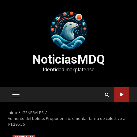
Saltar
al
contenido
NoticiasMDQ
Identidad marplatense
MENÚ
PRINCIPAL
Inicio
GENERALES
Aumento del boleto: Proponen incrementar tarifa de colectivo a
$1.296,56