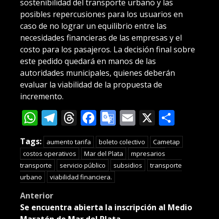
sostenibilidad del transporte urbano y las
posibles repercusiones para los usuarios en
caso de no lograr un equilibrio entre las
necesidades financieras de las empresas y el
costo para los pasajeros. La decisión final sobre
este pedido quedará en manos de las
autoridades municipales, quienes deberán
evaluar la viabilidad de la propuesta de
incremento.
WhatsApp
Telegram
Threads
Facebook
Google
Email
X
Compa
Translate
Tags:
aumento tarifa
boleto colectivo
Cametap
costos operativos
Mar del Plata
mpresarios
transporte
servicio público
subsidios
transporte
urbano
viabilidad financiera.
Post
Anterior
Se encuentra abierta la inscripción al Medio
navigation