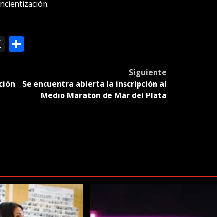
ncientización.
ok
le
mail
X
Compartir
slate
Siguiente
ción
Se encuentra abierta la inscripción al
Medio Maratón de Mar del Plata