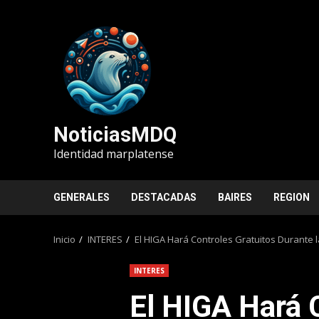
Saltar
al
contenido
NoticiasMDQ
Identidad marplatense
GENERALES
DESTACADAS
BAIRES
REGION
Inicio
INTERES
El HIGA Hará Controles Gratuitos Durante
INTERES
El HIGA Hará 