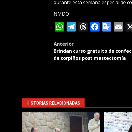
durante esta semana especial de co
NMDQ
WhatsApp
Telegram
Threads
Facebo
Goog
E
Tran
Post
Anterior
Brindan curso gratuito de confec
navigation
de corpiños post mastectomía
HISTORIAS RELACIONADAS