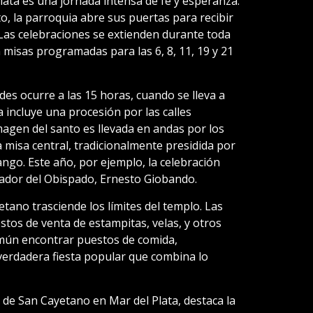
lata es una jornada intensa de fe y esperanza.
, la parroquia abre sus puertas para recibir
. Las celebraciones se extienden durante toda
n misas programadas para las 6, 8, 11, 19 y 21
es ocurre a las 15 horas, cuando se lleva a
a incluye una procesión por las calles
magen del santo es llevada en andas por los
a misa central, tradicionalmente presidida por
ango. Este año, por ejemplo, la celebración
ador del Obispado, Ernesto Giobando.
ano trasciende los límites del templo. Las
stos de venta de estampitas, velas, y otros
omún encontrar puestos de comida,
 verdadera fiesta popular que combina lo
 de San Cayetano en Mar del Plata, destaca la