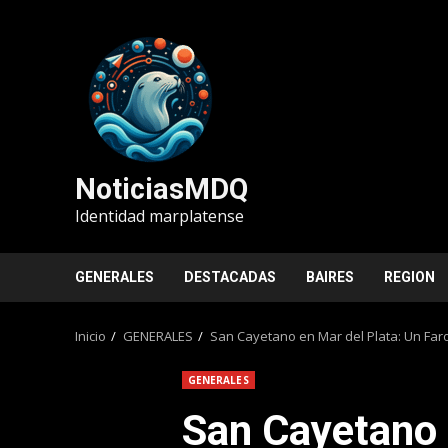
Saltar
al
contenido
NoticiasMDQ
Identidad marplatense
GENERALES
DESTACADAS
BAIRES
REGION
Inicio
GENERALES
San Cayetano en Mar del Plata: Un Far
GENERALES
San Cayetano 