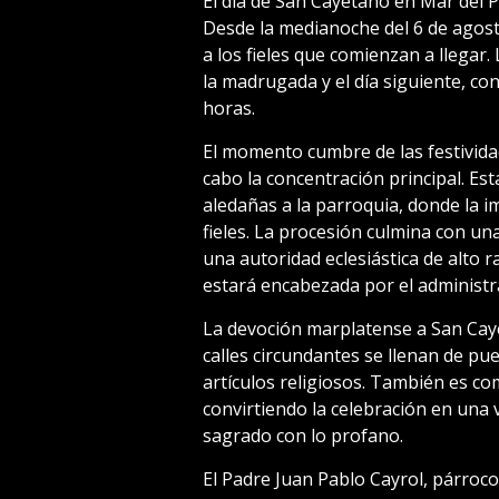
El día de San Cayetano en Mar del P
Desde la medianoche del 6 de agosto
a los fieles que comienzan a llegar
la madrugada y el día siguiente, co
horas.
El momento cumbre de las festividad
cabo la concentración principal. Est
aledañas a la parroquia, donde la i
fieles. La procesión culmina con un
una autoridad eclesiástica de alto r
estará encabezada por el administr
La devoción marplatense a San Cayet
calles circundantes se llenan de pue
artículos religiosos. También es c
convirtiendo la celebración en una
sagrado con lo profano.
El Padre Juan Pablo Cayrol, párroco