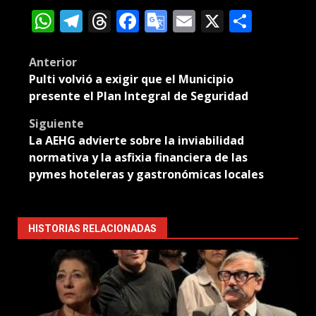
WhatsApp
Telegram
Threads
Facebook
Google
Email
X
Compa
Translate
Post
Anterior
Pulti volvió a exigir que el Municipio
navigation
presente el Plan Integral de Seguridad
Siguiente
La AEHG advierte sobre la inviabilidad
normativa y la asfixia financiera de las
pymes hoteleras y gastronómicas locales
HISTORIAS RELACIONADAS