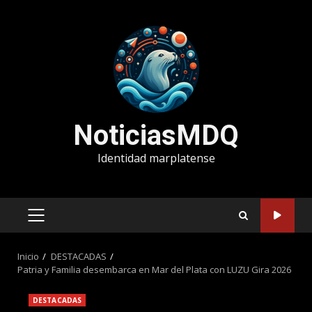
Saltar
al
contenido
NoticiasMDQ
Identidad marplatense
MENÚ
PRINCIPAL
Inicio
DESTACADAS
Patria y Familia desembarca en Mar del Plata con LUZU Gira 2026
DESTACADAS