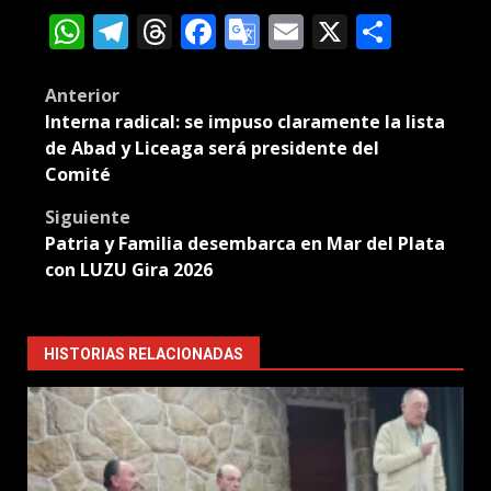
WhatsApp
Telegram
Threads
Facebook
Google
Email
X
Compa
Translate
Post
Anterior
Interna radical: se impuso claramente la lista
navigation
de Abad y Liceaga será presidente del
Comité
Siguiente
Patria y Familia desembarca en Mar del Plata
con LUZU Gira 2026
HISTORIAS RELACIONADAS