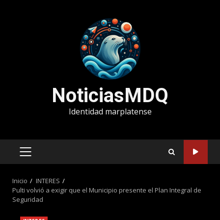
Saltar
al
contenido
NoticiasMDQ
Identidad marplatense
MENÚ
PRINCIPAL
Inicio
INTERES
Pulti volvió a exigir que el Municipio presente el Plan Integral de
Seguridad