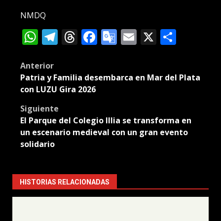
NMDQ
WhatsApp
Telegram
Threads
Facebook
Google
Email
X
Compa
Translate
Post
Anterior
Patria y Familia desembarca en Mar del Plata
navigation
con LUZU Gira 2026
Siguiente
El Parque del Colegio Illia se transforma en
un escenario medieval con un gran evento
solidario
HISTORIAS RELACIONADAS