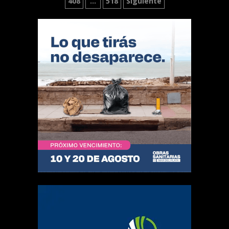
408
…
518
Siguiente
de
entradas