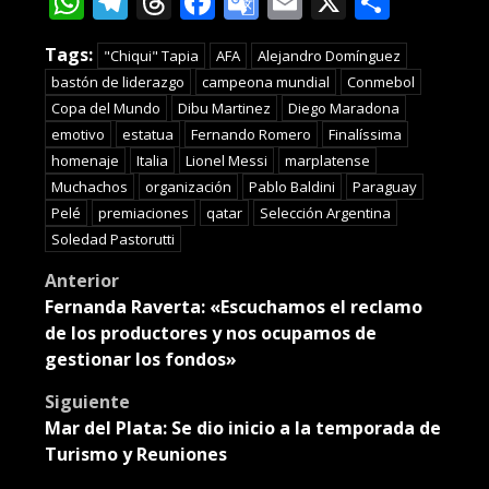
WhatsApp
Telegram
Threads
Facebook
Google
Email
X
Compa
Translate
Tags:
"Chiqui" Tapia
AFA
Alejandro Domínguez
bastón de liderazgo
campeona mundial
Conmebol
Copa del Mundo
Dibu Martinez
Diego Maradona
emotivo
estatua
Fernando Romero
Finalíssima
homenaje
Italia
Lionel Messi
marplatense
Muchachos
organización
Pablo Baldini
Paraguay
Pelé
premiaciones
qatar
Selección Argentina
Soledad Pastorutti
Post
Anterior
Fernanda Raverta: «Escuchamos el reclamo
navigation
de los productores y nos ocupamos de
gestionar los fondos»
Siguiente
Mar del Plata: Se dio inicio a la temporada de
Turismo y Reuniones