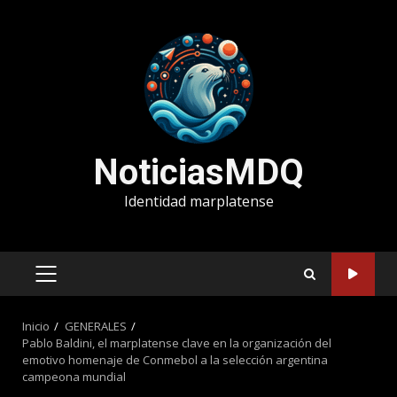
Saltar
al
contenido
NoticiasMDQ
Identidad marplatense
MENÚ
PRINCIPAL
Inicio
GENERALES
Pablo Baldini, el marplatense clave en la organización del
emotivo homenaje de Conmebol a la selección argentina
campeona mundial