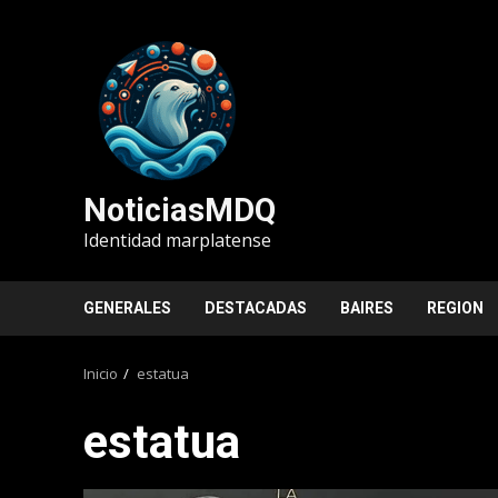
Saltar
al
contenido
NoticiasMDQ
Identidad marplatense
GENERALES
DESTACADAS
BAIRES
REGION
Inicio
estatua
estatua