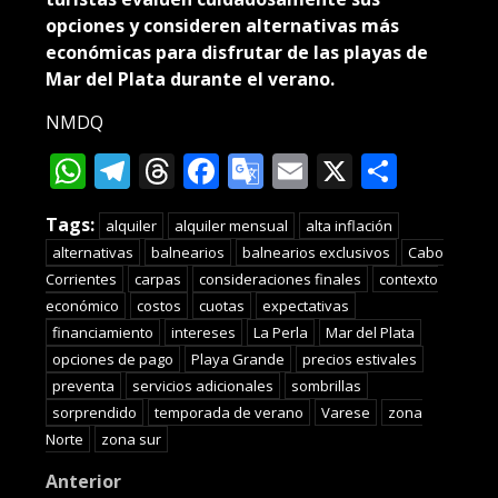
opciones y consideren alternativas más
económicas para disfrutar de las playas de
Mar del Plata durante el verano.
NMDQ
WhatsApp
Telegram
Threads
Facebook
Google
Email
X
Compa
Translate
Tags:
alquiler
alquiler mensual
alta inflación
alternativas
balnearios
balnearios exclusivos
Cabo
Corrientes
carpas
consideraciones finales
contexto
económico
costos
cuotas
expectativas
financiamiento
intereses
La Perla
Mar del Plata
opciones de pago
Playa Grande
precios estivales
preventa
servicios adicionales
sombrillas
sorprendido
temporada de verano
Varese
zona
Norte
zona sur
Post
Anterior