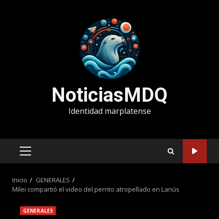
Saltar
al
contenido
NoticiasMDQ
Identidad marplatense
MENÚ
PRINCIPAL
Inicio
GENERALES
Milei compartió el video del perrito atropellado en Lanús
GENERALES