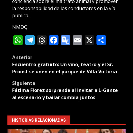
conciencia sobre el maltrato animal y promover
la responsabilidad de los conductores en la vía
pública.
NMDQ
WhatsApp
Telegram
Threads
Facebook
Google
Email
X
Compa
Translate
Post
Anterior
Encuentro gratuito: Un vino, teatro y el Sr.
navigation
Proust se unen en el parque de Villa Victoria
Siguiente
Fátima Florez sorprende al invitar a L-Gante
al escenario y bailar cumbia juntos
HISTORIAS RELACIONADAS