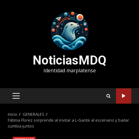
Saltar
al
contenido
NoticiasMDQ
Identidad marplatense
MENÚ
PRINCIPAL
Inicio
GENERALES
Fátima Florez sorprende al invitar a L-Gante al escenario y bailar
cumbia juntos