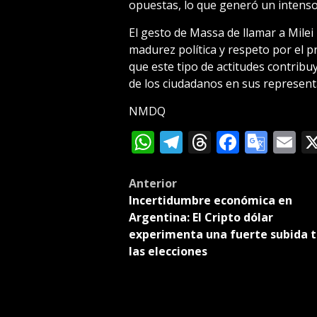
opuestas, lo que generó un intens
El gesto de Massa de llamar a Milei
madurez política y respeto por el 
que este tipo de actitudes contribuy
de los ciudadanos en sus represent
NMDQ
WhatsApp
Telegram
Threads
Facebo
Goog
E
Tran
Post
Anterior
Incertidumbre económica en
navigation
Argentina: El Cripto dólar
experimenta una fuerte subida t
las elecciones