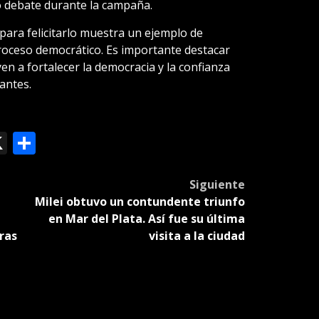
o debate durante la campaña.
 para felicitarlo muestra un ejemplo de
proceso democrático. Es importante destacar
en a fortalecer la democracia y la confianza
antes.
ok
le
mail
X
Compartir
slate
Siguiente
Milei obtuvo un contundente triunfo
en Mar del Plata. Así fue su última
ras
visita a la ciudad