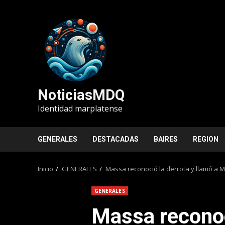
Saltar
al
contenido
NoticiasMDQ
Identidad marplatense
GENERALES
DESTACADAS
BAIRES
REGION
Inicio
GENERALES
Massa reconoció la derrota y llamó a Mil
GENERALES
Massa reconoc