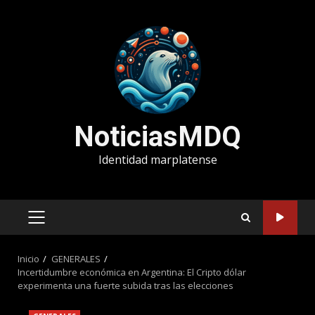
Saltar
al
contenido
NoticiasMDQ
Identidad marplatense
MENÚ
PRINCIPAL
Inicio
GENERALES
Incertidumbre económica en Argentina: El Cripto dólar
experimenta una fuerte subida tras las elecciones