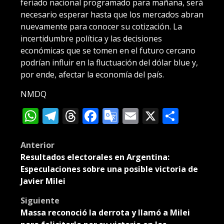
feriado nacional programado para mañana, será
necesario esperar hasta que los mercados abran
nuevamente para conocer su cotización. La
incertidumbre política y las decisiones
económicas que se tomen en el futuro cercano
podrían influir en la fluctuación del dólar blue y,
por ende, afectar la economía del país.
NMDQ
WhatsApp
Telegram
Threads
Facebook
Google
Email
X
Compa
Translate
Post
Anterior
Resultados electorales en Argentina:
navigation
Especulaciones sobre una posible victoria de
Javier Milei
Siguiente
Massa reconoció la derrota y llamó a Milei