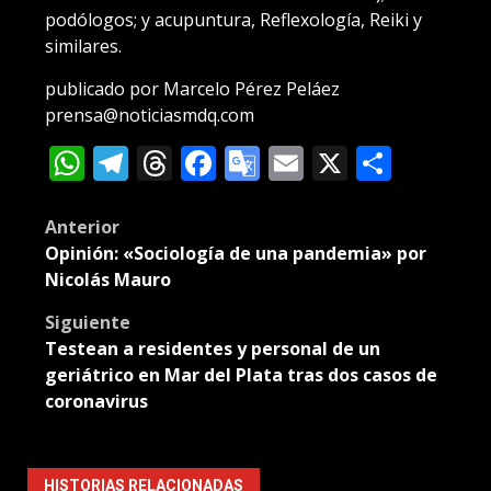
podólogos; y acupuntura, Reflexología, Reiki y
similares.
publicado por Marcelo Pérez Peláez
prensa@noticiasmdq.com
WhatsApp
Telegram
Threads
Facebook
Google
Email
X
Compa
Translate
Post
Anterior
Opinión: «Sociología de una pandemia» por
navigation
Nicolás Mauro
Siguiente
Testean a residentes y personal de un
geriátrico en Mar del Plata tras dos casos de
coronavirus
HISTORIAS RELACIONADAS