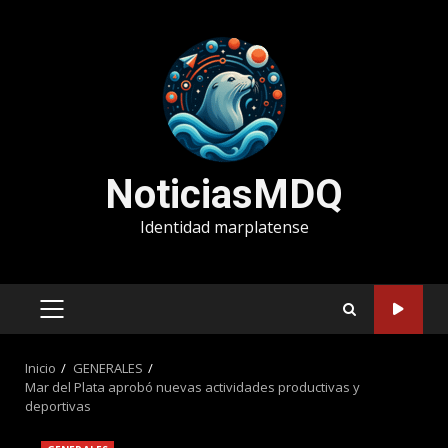
Saltar
al
contenido
NoticiasMDQ
Identidad marplatense
MENÚ
PRINCIPAL
Inicio
GENERALES
Mar del Plata aprobó nuevas actividades productivas y
deportivas