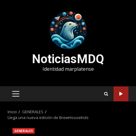
Saltar
al
contenido
NoticiasMDQ
Identidad marplatense
MENÚ
PRINCIPAL
Inicio
GENERALES
Llega una nueva edición de BrewHouseKids
GENERALES