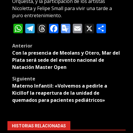
Orquesta, y la participación de los artistas
Nicoletta y Felipe Small para vivir una tarde a
puro entretenimiento.
WhatsApp
Telegram
Threads
Facebook
Google
Email
X
Compa
Translate
Post
Anterior
Con la presencia de Meolans y Otero, Mar del
navigation
Plata será sede del evento nacional de
Natación Master Open
Siguiente
Materno Infantil: «Volvemos a pedirle a
Kicillof la reapertura de la unidad de
quemados para pacientes pediátricos»
HISTORIAS RELACIONADAS