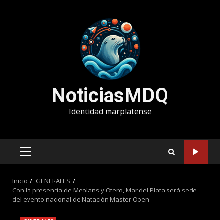
Saltar
al
contenido
NoticiasMDQ
Identidad marplatense
MENÚ
PRINCIPAL
Inicio
GENERALES
Con la presencia de Meolans y Otero, Mar del Plata será sede
del evento nacional de Natación Master Open