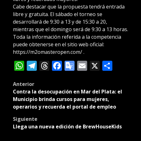
Cabe destacar que la propuesta tendrá entrada
libre y gratuita. El sábado el torneo se
desarrollará de 9:30 a 13 y de 15:30 a 20,
mientras que el domingo será de 9:30 a 13 horas.
Toda la información referida a la competencia
puede obtenerse en el sitio web oficial:
https://m2omasteropen.com/
.
WhatsApp
Telegram
Threads
Facebook
Google
Email
X
Compa
Translate
Post
Anterior
Contra la desocupación en Mar del Plata: el
navigation
Municipio brinda cursos para mujeres,
operarios y recuerda el portal de empleo
Siguiente
Llega una nueva edición de BrewHouseKids