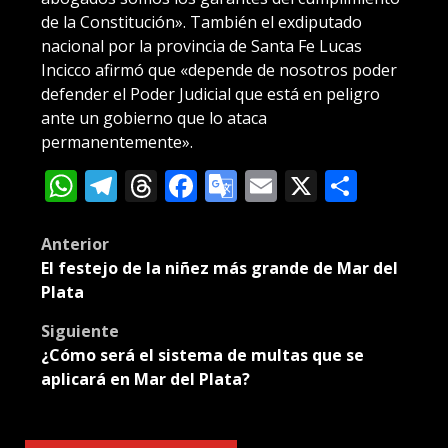
de la Constitución». También el exdiputado
nacional por la provincia de Santa Fe Lucas
Incicco afirmó que «depende de nosotros poder
defender el Poder Judicial que está en peligro
ante un gobierno que lo ataca
permanentemente».
WhatsApp
Telegram
Threads
Facebook
Google
Email
X
Compa
Translate
Post
Anterior
El festejo de la niñez más grande de Mar del
navigation
Plata
Siguiente
¿Cómo será el sistema de multas que se
aplicará en Mar del Plata?