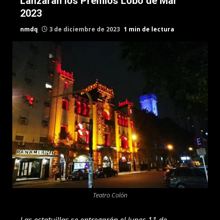
Lanzarán los Premios Lobo de Mar
2023
nmdq
3 de diciembre de 2023
1 min de lectura
Teatro Colón
Las estatuillas se entregarán el lunes 11 de