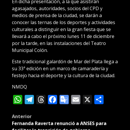
En dicha presentación, a la que asistirán
agasajados, autoridades, socios del CPD y
medios de prensa de la ciudad, se darán a
conocer las ternas de los deportes y actividades
culturales a distinguir en la gran fiesta que se
llevará a cabo el próximo lunes 11 de diciembre
por la tarde, en las instalaciones del Teatro
Municipal Colón.
Este tradicional galardón de Mar del Plata llega a
su 33ª edición en un marco de camaradería y
festejo hacia el deporte y la cultura de la ciudad.
NMDQ
WhatsApp
Telegram
Threads
Facebook
Google
Email
X
Compa
Translate
Post
Anterior
Fernanda Raverta renunció a ANSES para
navigation