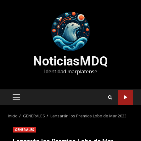
Saltar
al
contenido
NoticiasMDQ
Identidad marplatense
MENÚ
PRINCIPAL
Inicio
GENERALES
Lanzarán los Premios Lobo de Mar 2023
GENERALES