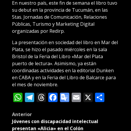
En nuestro país, este fin de semana el libro tuvo
su debut en la provincia de Tucumán, en las
5tas. Jornadas de Comunicación, Relaciones
Públicas, Turismo y Marketing Digital
organizadas por Redirp.
La presentación en sociedad del libro en Mar del
Plata, se hizo el pasado miércoles en la sala
Bristol de la Feria del Libro «Mar del Plata
puerto de lectura». Asimismo, ya están
coordinadas actividades en la editorial Dunken
en CABA y en la Feria del Libro de Balcarce para
el mes de noviembre.
WhatsApp
Telegram
Threads
Facebook
Google
Email
X
Compa
Translate
Post
Anterior
Jóvenes con discapacidad intelectual
navigation
presentan «Alicia» en el Colón