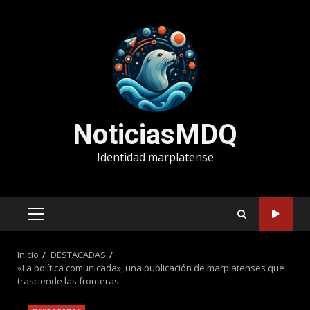
Saltar
al
contenido
NoticiasMDQ
Identidad marplatense
MENÚ
PRINCIPAL
Inicio
DESTACADAS
«La política comunicada», una publicación de marplatenses que
trasciende las fronteras