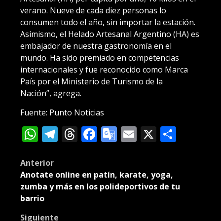
verano. Nueve de cada diez personas lo
consumen todo el año, sin importar la estación.
Asimismo, el Helado Artesanal Argentino (HA) es
embajador de nuestra gastronomía en el
mundo. Ha sido premiado en competencias
internacionales y fue reconocido como Marca
País por el Ministerio de Turismo de la
Nación”, agrega.
Fuente: Punto Noticias
WhatsApp
Telegram
Threads
Facebook
Google
Email
X
Compa
Translate
Post
Anterior
Anotate online en patín, karate, yoga,
navigation
zumba y más en los polideportivos de tu
barrio
Siguiente