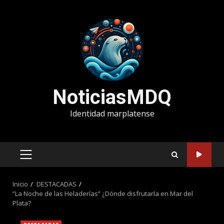
Saltar
al
contenido
NoticiasMDQ
Identidad marplatense
MENÚ
PRINCIPAL
Inicio
DESTACADAS
“La Noche de las Heladerías” ¿Dónde disfrutarla en Mar del
Plata?