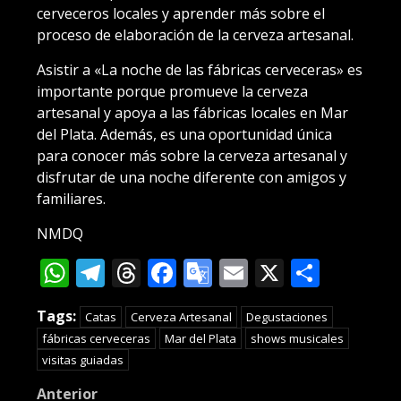
cerveceros locales y aprender más sobre el
proceso de elaboración de la cerveza artesanal.
Asistir a «La noche de las fábricas cerveceras» es
importante porque promueve la cerveza
artesanal y apoya a las fábricas locales en Mar
del Plata. Además, es una oportunidad única
para conocer más sobre la cerveza artesanal y
disfrutar de una noche diferente con amigos y
familiares.
NMDQ
WhatsApp
Telegram
Threads
Facebook
Google
Email
X
Compa
Translate
Tags:
Catas
Cerveza Artesanal
Degustaciones
fábricas cerveceras
Mar del Plata
shows musicales
visitas guiadas
Post
Anterior