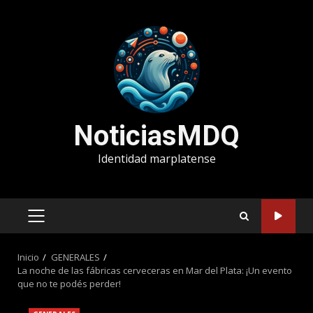
Saltar
al
contenido
NoticiasMDQ
Identidad marplatense
MENÚ
PRINCIPAL
Inicio
GENERALES
La noche de las fábricas cerveceras en Mar del Plata: ¡Un evento
que no te podés perder!