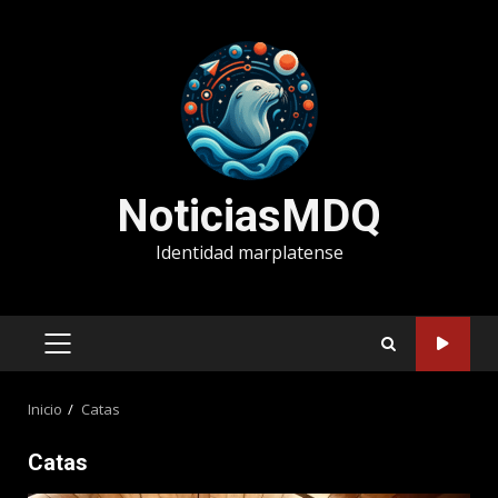
Saltar
al
contenido
NoticiasMDQ
Identidad marplatense
MENÚ
PRINCIPAL
Inicio
Catas
Catas