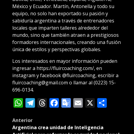
México y Ecuador. Martín, Antonella y todo su
equipo, no solo han exportado su pasión y
sabiduría argentina a través de entrenadores
locales que imparten talleres alrededor del
mundo, sino que también atraen a prestigiosos
formadores internacionales, creando una fusión
única de estilos y perspectivas globales.
Los interesados en mayor información pueden
ingresar a https://fluircoaching.com/, en
instagram y facebook @fluircoaching, escribir a
fluircoaching@gmail.com o llamar al (0223) 15-
696-0134.
WhatsApp
Telegram
Threads
Facebook
Google
Email
X
Compa
Translate
Post
Anterior
Argentina crea unidad de Inteligencia
navigation