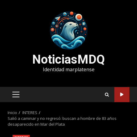
Saltar
al
contenido
NoticiasMDQ
Identidad marplatense
MENÚ
PRINCIPAL
Inicio
INTERES
Salió a caminar y no regresó: buscan a hombre de 83 años
desaparecido en Mar del Plata