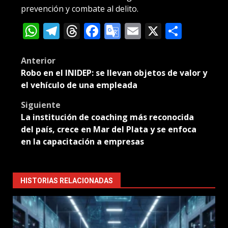
prevención y combate al delito.
WhatsApp
Telegram
Threads
Facebook
Google
Email
X
Compa
Translate
Post
Anterior
Robo en el INIDEP: se llevan objetos de valor y
navigation
el vehículo de una empleada
Siguiente
La institución de coaching más reconocida
del país, crece en Mar del Plata y se enfoca
en la capacitación a empresas
HISTORIAS RELACIONADAS