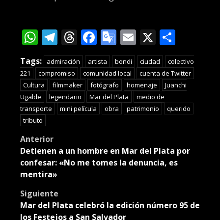
WhatsApp
Telegram
Threads
Facebook
Google
Email
X
Compa
Translate
Tags:
admiración
artista
bondi
ciudad
colectivo
221
compromiso
comunidad local
cuenta de Twitter
Cultura
filmmaker
fotógrafo
homenaje
Juanchi
Ugalde
legendario
Mar del Plata
medio de
transporte
mini película
obra
patrimonio
querido
tributo
Post
Anterior
Detienen a un hombre en Mar del Plata por
navigation
confesar: «No me tomes la denuncia, es
mentira»
Siguiente
Mar del Plata celebró la edición número 95 de
los Festejos a San Salvador