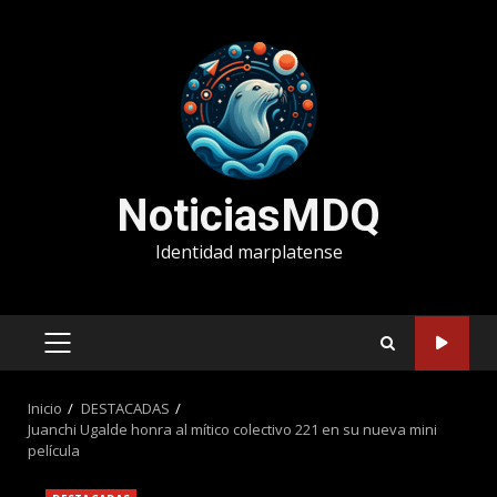
Saltar
al
contenido
NoticiasMDQ
Identidad marplatense
MENÚ
PRINCIPAL
Inicio
DESTACADAS
Juanchi Ugalde honra al mítico colectivo 221 en su nueva mini
película