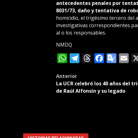
antecedentes penales por tentati
8031/73, daño y tentativa de rob
homicidio, el trigésimo tercero del 
investigativas correspondientes par
al o los responsables.
NMDQ
WhatsApp
Telegram
Threads
Facebo
Goog
E
Tran
Post
Anterior
La UCR celebró los 40 años del tr
navigation
de Raúl Alfonsín y su legado