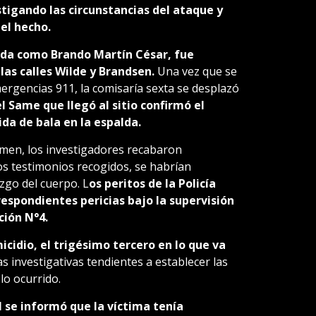
stigando las circunstancias del ataque y
del hecho.
icada como Brando Martín César, fue
las calles Wilde y Brandsen.
Una vez que se
ergencias 911, la comisaría sexta se desplazó
l Same que llegó al sitio confirmó el
da de bala en la espalda.
imen, los investigadores recabaron
os testimonios recogidos, se habrían
zgo del cuerpo. L
os peritos de la Policía
rrespondientes pericias bajo la supervisión
ción N°4.
cidio, el trigésimo tercero en lo que va
eas investigativas tendientes a establecer las
lo ocurrido.
 se informó que la víctima tenía