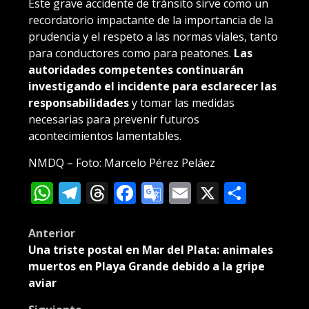
Este grave accidente de tránsito sirve como un
recordatorio impactante de la importancia de la
prudencia y el respeto a las normas viales, tanto
para conductores como para peatones.
Las
autoridades competentes continuarán
investigando el incidente para esclarecer las
responsabilidades
y tomar las medidas
necesarias para prevenir futuros
acontecimientos lamentables.
NMDQ – Foto: Marcelo Pérez Peláez
WhatsApp
Telegram
Threads
Facebook
Google
Email
X
Compa
Translate
Post
Anterior
Una triste postal en Mar del Plata: animales
navigation
muertos en Playa Grande debido a la gripe
aviar