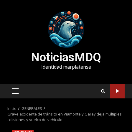
Saltar
al
contenido
NoticiasMDQ
Identidad marplatense
MENÚ
PRINCIPAL
Inicio
GENERALES
Grave accidente de tránsito en Viamonte y Garay deja múltiples
colisiones y vuelco de vehículo