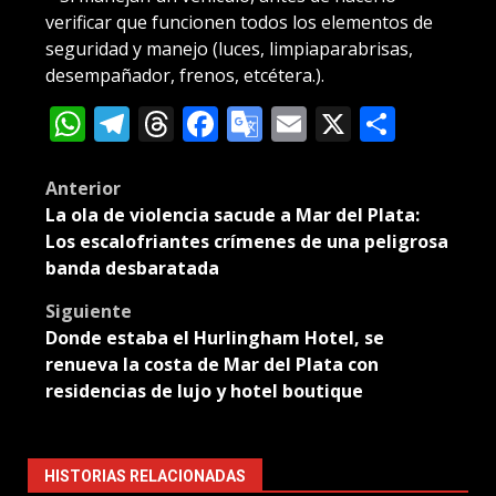
verificar que funcionen todos los elementos de
seguridad y manejo (luces, limpiaparabrisas,
desempañador, frenos, etcétera.).
WhatsApp
Telegram
Threads
Facebook
Google
Email
X
Compa
Translate
Post
Anterior
La ola de violencia sacude a Mar del Plata:
navigation
Los escalofriantes crímenes de una peligrosa
banda desbaratada
Siguiente
Donde estaba el Hurlingham Hotel, se
renueva la costa de Mar del Plata con
residencias de lujo y hotel boutique
HISTORIAS RELACIONADAS