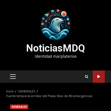
Saltar
al
contenido
NoticiasMDQ
Identidad marplatense
MENÚ
PRINCIPAL
Inicio
GENERALES
Fuerte temporal en Mar del Plata: Mas de 80 emergencias
GENERALES