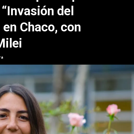
“Invasión del
 en Chaco, con
ilei
ra