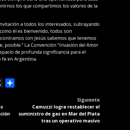
unirnos los que compartimos los valores de la
invitación a todos los interesados, subrayando
sí como él es bienvenido, todos son
ncontramos con Jesús sabemos que tenemos
e, posible.” La Convención “Invasión del Amor
spacio de profunda significancia para el
e fe en Argentina.
ok
le
mail
X
Compartir
slate
Siguiente
es
Camuzzi logra restablecer el
ación
suministro de gas en Mar del Plata
tras un operativo masivo