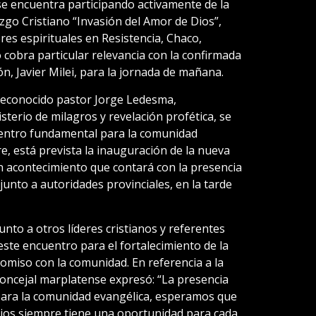
e encuentra participando activamente de la
zgo Cristiano “Invasión del Amor de Dios”,
eres espirituales en Resistencia, Chaco,
to cobra particular relevancia con la confirmada
ón, Javier Milei, para la jornada de mañana.
reconocido pastor Jorge Ledesma,
terio de milagros y revelación profética, se
entro fundamental para la comunidad
re, está prevista la inauguración de la nueva
 un acontecimiento que contará con la presencia
 junto a autoridades provinciales, en la tarde
unto a otros líderes cristianos y referentes
este encuentro para el fortalecimiento de la
promiso con la comunidad. En referencia a la
 concejal marplatense expresó: “La presencia
para la comunidad evangélica, esperamos que
 Dios siempre tiene una oportunidad para cada