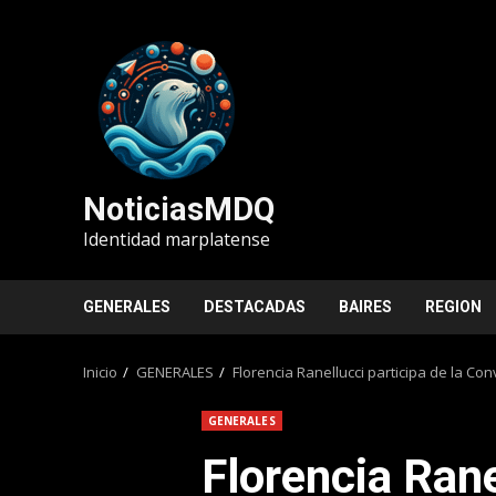
Saltar
al
contenido
NoticiasMDQ
Identidad marplatense
GENERALES
DESTACADAS
BAIRES
REGION
Inicio
GENERALES
Florencia Ranellucci participa de la Co
GENERALES
Florencia Rane