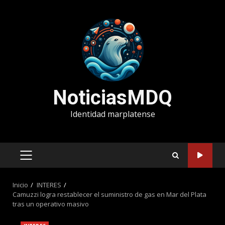
Saltar
al
contenido
NoticiasMDQ
Identidad marplatense
MENÚ
PRINCIPAL
Inicio
INTERES
Camuzzi logra restablecer el suministro de gas en Mar del Plata
tras un operativo masivo