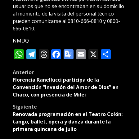
usuarios que no se encontraban en su domicilio
al momento de la visita del personal técnico
pueden comunicarse al 0810-666-0810 y 0800-
666-0810.
NMDQ
WhatsApp
Telegram
Threads
Facebook
Google
Email
X
Compa
Translate
Post
Anterior
Florencia Ranellucci participa de la
navigation
Convención “Invasión del Amor de Dios” en
Chaco, con presencia de Milei
Siguiente
Renovada programación en el Teatro Colón:
tango, ballet, ópera y danza durante la
primera quincena de julio