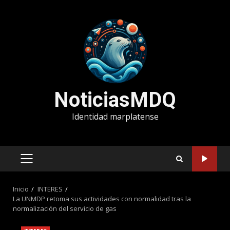
Saltar
al
contenido
NoticiasMDQ
Identidad marplatense
MENÚ
PRINCIPAL
Inicio
INTERES
La UNMDP retoma sus actividades con normalidad tras la
normalización del servicio de gas