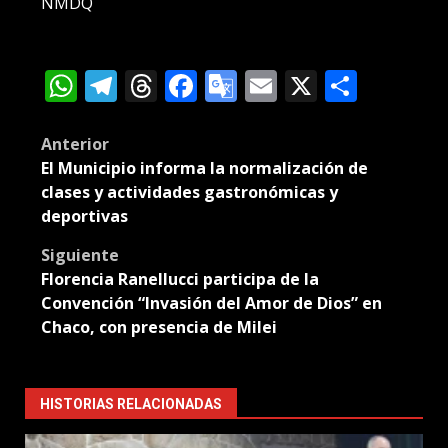
NMDQ
WhatsApp
Telegram
Threads
Facebook
Google
Email
X
Compa
Translate
Post
Anterior
El Municipio informa la normalización de
navigation
clases y actividades gastronómicas y
deportivas
Siguiente
Florencia Ranellucci participa de la
Convención “Invasión del Amor de Dios” en
Chaco, con presencia de Milei
HISTORIAS RELACIONADAS