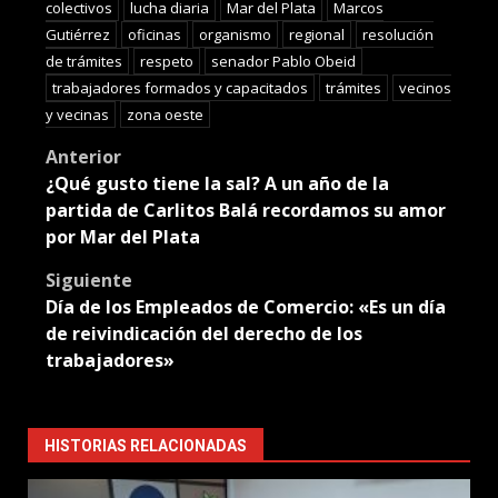
colectivos
lucha diaria
Mar del Plata
Marcos
Gutiérrez
oficinas
organismo
regional
resolución
de trámites
respeto
senador Pablo Obeid
trabajadores formados y capacitados
trámites
vecinos
y vecinas
zona oeste
Post
Anterior
¿Qué gusto tiene la sal? A un año de la
navigation
partida de Carlitos Balá recordamos su amor
por Mar del Plata
Siguiente
Día de los Empleados de Comercio: «Es un día
de reivindicación del derecho de los
trabajadores»
HISTORIAS RELACIONADAS