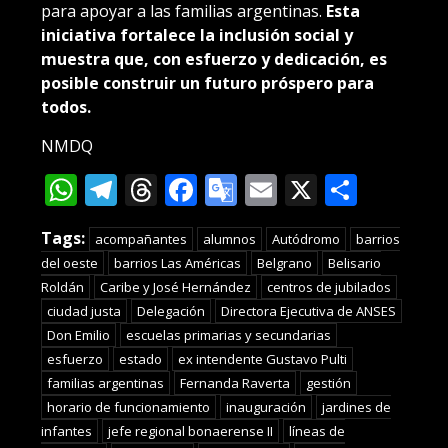
para apoyar a las familias argentinas.
Esta
iniciativa fortalece la inclusión social y
muestra que, con esfuerzo y dedicación, es
posible construir un futuro próspero para
todos.
NMDQ
WhatsApp
Telegram
Threads
Facebook
Google
Email
X
Compa
Translate
Tags:
acompañantes
alumnos
Autódromo
barrios
del oeste
barrios Las Américas
Belgrano
Belisario
Roldán
Caribe y José Hernández
centros de jubilados
ciudad justa
Delegación
Directora Ejecutiva de ANSES
Don Emilio
escuelas primarias y secundarias
esfuerzo
estado
ex intendente Gustavo Pulti
familias argentinas
Fernanda Raverta
gestión
horario de funcionamiento
inauguración
jardines de
infantes
jefe regional bonaerense II
líneas de