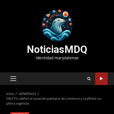
Saltar
al
contenido
NoticiasMDQ
Identidad marplatense
MENÚ
PRINCIPAL
Inicio
GENERALES
FAECYS ratificó el acuerdo paritario de comercio y reafirmó su
plena vigencia