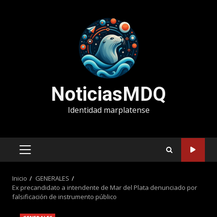
Saltar
al
contenido
NoticiasMDQ
Identidad marplatense
MENÚ
PRINCIPAL
Inicio
GENERALES
Ex precandidato a intendente de Mar del Plata denunciado por
falsificación de instrumento público