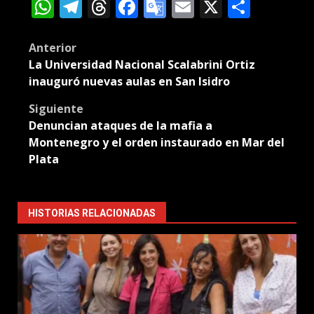
WhatsApp
Telegram
Threads
Facebook
Google
Email
X
Compa
Translate
Post
Anterior
La Universidad Nacional Scalabrini Ortiz
navigation
inauguró nuevas aulas en San Isidro
Siguiente
Denuncian ataques de la mafia a
Montenegro y el orden instaurado en Mar del
Plata
HISTORIAS RELACIONADAS